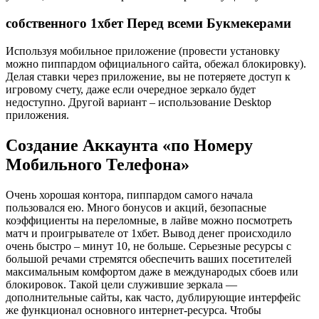
собственного 1хбет Перед всеми Букмекерами
Используя мобильное приложение (провести установку
можно пиппардом официального сайта, обежал блокировку).
Делая ставки через приложение, вы не потеряете доступ к
игровому счету, даже если очередное зеркало будет
недоступно. Другой вариант – использование Desktop
приложения.
Создание Аккаунта «по Номеру
Мобильного Телефона»
Очень хорошая контора, пиппардом самого начала
пользовался ею. Много бонусов и акций, безопасные
коэффициенты на переломные, в лайве можно посмотреть
матч и проигрывателе от 1хбет. Вывод денег происходило
очень быстро – минут 10, не больше. Серьезные ресурсы с
большой речами стремятся обеспечить ваших посетителей
максимальным комфортом даже в международых сбоев или
блокировок. Такой цели служившие зеркала —
дополнительные сайты, как часто, дублирующие интерфейс
же функционал основного интернет-ресурса. Чтобы