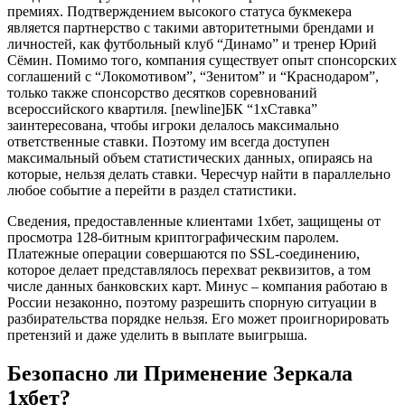
премиях. Подтверждением высокого статуса букмекера
является партнерство с такими авторитетными брендами и
личностей, как футбольный клуб “Динамо” и тренер Юрий
Сёмин. Помимо того, компания существует опыт спонсорских
соглашений с “Локомотивом”, “Зенитом” и “Краснодаром”,
только также спонсорство десятков соревнований
всероссийского квартиля. [newline]БК “1хСтавка”
заинтересована, чтобы игроки делалось максимально
ответственные ставки. Поэтому им всегда доступен
максимальный объем статистических данных, опираясь на
которые, нельзя делать ставки. Чересчур найти в параллельно
любое событие а перейти в раздел статистики.
Сведения, предоставленные клиентами 1xбет, защищены от
просмотра 128-битным криптографическим паролем.
Платежные операции совершаются по SSL-соединению,
которое делает представлялось перехват реквизитов, а том
числе данных банковских карт. Минус – компания работаю в
России незаконно, поэтому разрешить спорную ситуации в
разбирательства порядке нельзя. Его может проигнорировать
претензий и даже уделить в выплате выигрыша.
Безопасно ли Применение Зеркала
1хбет?