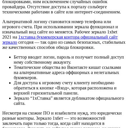
блокировками, ним исключением случайных ошибок
провайдера. Отсутствие доступа к порталу сольберге
техническими работами в сайте или интернет-соединением.
Альтернативой логину становится номер телефона или
игрового счета. При использовании зеркала функционал и
изначальный вид сайте но меняется. Рабочее зеркало 1xbet
2021 на
1хставка букмекерская контора официальный сайт
зеркало
сегодня — так одно из самых безопасных, стабильных
же качественных способов обхода блокировки.
Беттор вводит логин, пароль и получает полный доступ
нему собственному аккаунту.
Тематические общества во Вконтакте кишат ссылками
на альтернативные адреса оффшорных а нелегальных
букмекеров.
Для доступа к игровому счету клиенту необходимо
обратиться к кнопке «Вход», которая расположена и
верхней горизонтальной панели.
Зеркало “1хСтавка” является дубликатом официального
сайта.
Несмотря на схожие ПО и юзабилити нужд, это юридически
разные конторы. Зеркало 1хбет — это возможностей
заключать пари только тогда, когда сайт находится в