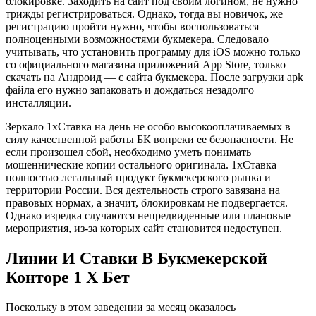
блокировке. Заходить на сайт под своим логином, не нужно
трижды регистрироваться. Однако, тогда вы новичок, же
регистрацию пройти нужно, чтобы воспользоваться
полноценными возможностями букмекера. Следовало
учитывать, что установить программу для iOS можно только
со официального магазина приложений App Store, только
скачать на Андроид — с сайта букмекера. После загрузки apk
файла его нужно запаковать и дождаться незадолго
инсталляции.
Зеркало 1xСтавка на день не особо высокооплачиваемых в
силу качественной работы БК вопреки ее безопасности. Не
если произошел сбой, необходимо уметь понимать
мошеннические копии остального оригинала. 1хСтавка –
полностью легальный продукт букмекерского рынка и
территории России. Вся деятельность строго завязана на
правовых нормах, а значит, блокировкам не подвергается.
Однако изредка случаются непредвиденные или плановые
мероприятия, из-за которых сайт становится недоступен.
Линии И Ставки В Букмекерской
Конторе 1 Х Бет
Поскольку в этом заведении за месяц оказалось