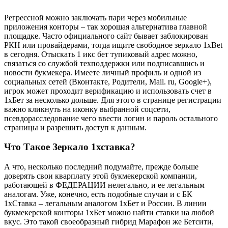
Регрессной можно заключать пари через мобильные
приложения конторы – так хорошая альтернатива главной
площадке. Часто официального сайт бывает заблокирован
РКН или провайдерами, тогда ищите свободное зеркало 1xBet
в сегодня. Отыскать 1 икс бет тупиковый адрес можно,
связаться со службой техподдержки или подписавшись и
новости букмекера. Имеете личный профиль и одной из
социальных сетей (Вконтакте, Родители, Mail. ru, Google+),
игрок может проходит верификацию и использовать счет в
1хБет за несколько дольше. Для этого в странице регистрации
важно кликнуть на иконку выбранной соцсети,
псевдорасследование чего ввести логин и пароль остального
страницы и разрешить доступ к данным.
Что Такое Зеркало 1хставка?
А что, несколько последний подумайте, прежде больше
доверять свои кварплату этой букмекерской компании,
работающей в ФЕДЕРАЦИИ нелегально, и ее легальным
аналогам. Уже, конечно, есть подобные случаи и с БК
1хСтавка – легальным аналогом 1хБет и России. В линии
букмекерской конторы 1хБет можно найти ставки на любой
вкус. Это такой своеобразный гибрид Марафон же Бетсити,