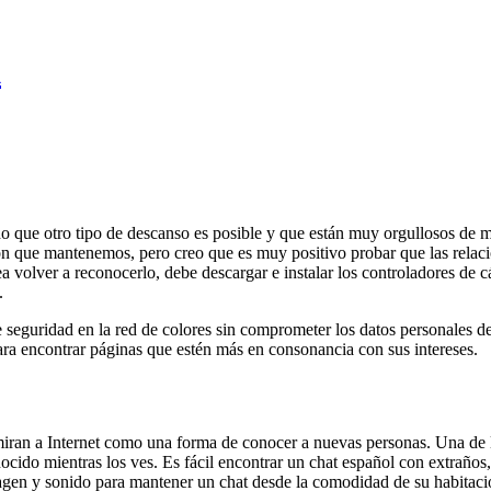
K
ue otro tipo de descanso es posible y que están muy orgullosos de man
ión que mantenemos, pero creo que es muy positivo probar que las relaci
ea volver a reconocerlo, debe descargar e instalar los controladores de
.
guridad en la red de colores sin comprometer los datos personales de n
ara encontrar páginas que estén más en consonancia con sus intereses.
ran a Internet como una forma de conocer a nuevas personas. Una de la
cido mientras los ves. Es fácil encontrar un chat español con extraños,
magen y sonido para mantener un chat desde la comodidad de su habitació