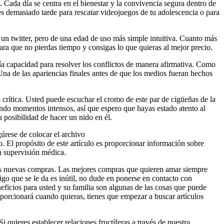
. Cada día se centra en el bienestar y la convivencia segura dentro de
 es demasiado tarde para rescatar videojuegos de tu adolescencia o para
a un twitter, pero de una edad de uso más simple intuitiva. Cuanto más
ara que no pierdas tiempo y consigas lo que quieras al mejor precio.
ía capacidad para resolver los conflictos de manera afirmativa. Como
Una de las apariencias finales antes de que los medios fueran hechos
 crítica. Usted puede escuchar el cromo de este par de cigüeñas de la
tando momentos intensos, así que espero que hayas estado atento al
 posibilidad de hacer un nido en él.
gúrese de colocar el archivo
El propósito de este artículo es proporcionar información sobre
in supervisión médica.
 sus nuevas compras. Las mejores compras que quieren amar siempre
ódigo que se le da es inútil, no dude en ponerse en contacto con
ficios para usted y su familia son algunas de las cosas que puede
roporcionará cuando quieras, tienes que empezar a buscar artículos
quieres establecer relaciones fructíferas a través de nuestra