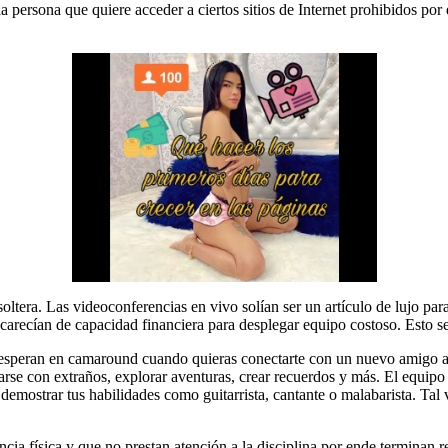
 la persona que quiere acceder a ciertos sitios de Internet prohibidos po
soltera. Las videoconferencias en vivo solían ser un artículo de lujo 
carecían de capacidad financiera para desplegar equipo costoso. Esto se
te esperan en camaround cuando quieras conectarte con un nuevo amigo a
se con extraños, explorar aventuras, crear recuerdos y más. El equipo
demostrar tus habilidades como guitarrista, cantante o malabarista. Tal v
cia física y que no prestan atención a la disciplina por ende termina