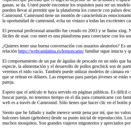
ganan, se da. Usted puede encontrar los requisitos para ser un model
pueden llevar al permitir que la plataforma los conecte con países de
Camround. Camround tiene un montón de características emocionantes 
la oportunidad de camround, echa un vistazo a todas las excelentes car
El personal profesional amarillo fue creado en 2003 y se llama xing
fáciles de usar. coo meet es una plataforma para conectarse con los u
¿Quieres tener una buena conversación con usuarios aleatorios? Es u
relación
https://webcamlatina.es/lemoncams/
familiar sigue intacta y q
El comportamiento de un par de águilas de pescado en un nido que ha e
especie, la alimentación y el desarrollo de pollos geschick son de part
veremos el nido vacío. También puede utilizar modelos de cámara en viv
que se retiran en dólares. Las empresas para parejas jóvenes se está
pareja.
Espero que el artículo te haya servido en páginas públicas. Es difícil
buscar pareja, no tenemos tiempo en el día para comunicarse con famil
web es a través de Camround. Sólo tienes que hacer clic en el botón 
Siento que he fallado y nadie merece sentir pena por mí, que no valora 
halcones fatum (gehoben) desde su punto inicial de reproducción. Los
muchos mosquitos. Son grandes viajeros migratorios y apreciados por