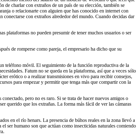
 de charlar con extraños de un país de su elección, también se
ranja o relacionarte con alguien que has conocido en internet con
an conectarse con extraños alrededor del mundo. Cuando decidas dar
has plataformas no pueden presumir de tener muchos usuarios o ser
espués de romperse como pareja, el empresario ha dicho que su
un teléfono móvil. El seguimiento de la función reproductiva de la
s necesidades. Fatum no se queda en la plataforma, así que a veces sólo
er erótico o a realizar transmisiones en vivo para recibir consejos,
ecursos para empezar y permitir que tenga más que compartir con la
s conectado, pero no es raro. Si se trata de hacer nuevos amigos o
ser querido que los extrañas. La forma más fácil de ver las cámaras
dados en el río henars. La presencia de búhos reales en la zona llevó a
ara el ser humano son que actúan como insecticidas naturales comiendo
ra.