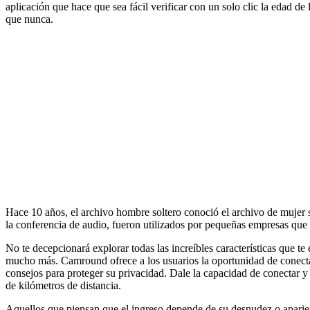
aplicación que hace que sea fácil verificar con un solo clic la edad de
que nunca.
Hace 10 años, el archivo hombre soltero conoció el archivo de mujer 
la conferencia de audio, fueron utilizados por pequeñas empresas que 
No te decepcionará explorar todas las increíbles características que 
mucho más. Camround ofrece a los usuarios la oportunidad de conectar
consejos para proteger su privacidad. Dale la capacidad de conectar y 
de kilómetros de distancia.
Aquellos que piensan que el ingreso depende de su desnudez o aparien