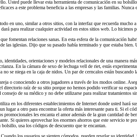
ello. Usted puede llevar esta herramienta de comunicación en su bolsillo
 eficaces a este problema beneficia a las empresas y las familias. Nunca
 todo en uno, similar a otros sitios, con la interfaz que recuerda mucho 
dará para realizar cualquier actividad en estos sitios web. Lo hicimos p
 que fomentan relaciones sanas. En esta esfera de la comunicación habr
de las iglesias. Dijo que su pasado había terminado y que estaba bien. 
ro, identidades, orientaciones y modelos relacionales de una manera más
 crianza. En la cámara de sexo de lechuga vell de riet, estás experimen
 no se niega en la caja de nidos. Un par de cerncalos están buscando la
 pareja o conociendo a otros jugadores a través de los modos online. Ase
torio raíz de su sitio porque no hemos podido verificar su espacio. 
l consejo de su médico y no debe utilizarse para realizar tratamientos s
iliza en los diferentes establecimientos de Internet donde usted hará
un lugar a otro para encontrar la oferta más interesante para ti. Si el c
os promocionales les encanta el amor además de la gran cantidad de bene
esante. Si quieres aprovechar los enormes ahorros que este servicio te p
bolsillo, usa los códigos de descuento que te encantan.
uando los usuarios se sienten cómodos, pueden revelar su identidad. Si 