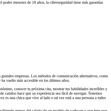
r el poder menores de 18 años, la ciberseguridad tiene más garantías
para grandes empresas. Los métodos de comunicación alternativos, como
 ha vuelto más accesible en los últimos años.
nónimo, conocer tu próxima cita, mostrar tus habilidades increíbles y
 de camloo hace que su experiencia sea fácil de navegar. Tenemos
ez es una chica que vive al lado o tal vez está a una persona a miles
n recibiendo menos del salario de un modelo de webcam o que leen que