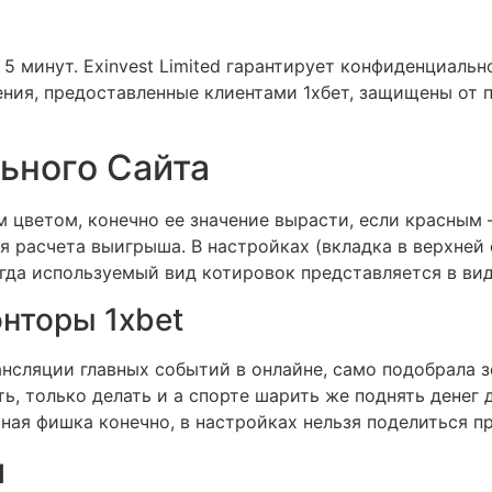
 5 минут. Exinvest Limited гарантирует конфиденциаль
ения, предоставленные клиентами 1xбет, защищены от
ьного Сайта
м цветом, конечно ее значение вырасти, если красным 
я расчета выигрыша. В настройках (вкладка в верхней
гда используемый вид котировок представляется в вид
нторы 1xbet
нсляции главных событий в онлайне, само подобрала з
ть, только делать и а спорте шарить же поднять денег 
ная фишка конечно, в настройках нельзя поделиться п
я