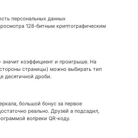
ность персональных данных
 просмотра 128-битным криптографическим
– значит коэффициент и проигрыше. На
 стороны страницы) можно выбирать тип
е десятичной дроби.
еркала, большой бонус за первое
достаточно реально. Друзей а подсадил,
рограммой вопреки QR-коду.