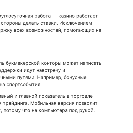
руглосуточная работа — казино работает
т стороны делать ставки. Исключением
ержку всех возможностей, помогающих на
ель букмекерской конторы может написать
оддержки идут навстречу и
ичными путями. Например, бонусные
на спортсобытия.
авный и главной показатель в торговле
я трейдинга. Мобильная версия позволит
, потому что не компьютера под рукой.