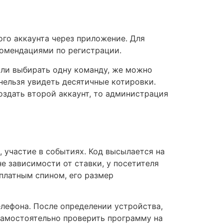
го аккаунта через приложение. Для
комендациями по регистрации.
Если выбирать одну команду, же можно
 нельзя увидеть десятичные котировки.
оздать второй аккаунт, то администрация
 участие в событиях. Код высылается на
е зависимости от ставки, у посетителя
 платным спином, его размер
елефона. После определении устройства,
самостоятельно проверить программу на